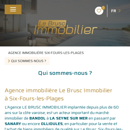
0
FR
AGENCE IMMOBILIÈRE SIX-FOURS-LES-PLAGES
QUI SOMMES-NOUS ?
Qui sommes-nous ?
Agence immobilière Le Brusc Immobilier
à Six-Fours-les-Plages
L’Agence LE BRUSC IMMOBILIER implantée depuis plus de 60
ans sur la côte varoise, est un acteur important du marché
immobilier de
BANDOL
à
LA SEYNE SUR MER
en passant par
SANARY
ou encore
OLLIOULES
, en particulier pour la vente et
l’achat de biens immobiliers de qualité sur Le Brusc, Six-fours-les-