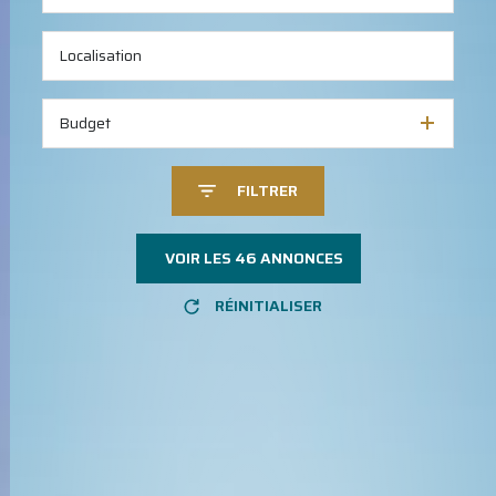
Budget
FILTRER
VOIR LES
46
ANNONCES
RÉINITIALISER