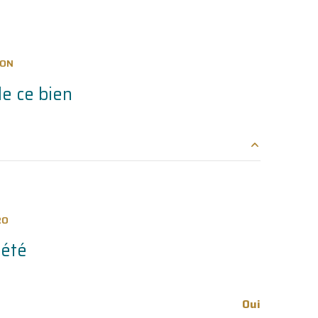
ION
e ce bien
0.0 m²
6.78 m²
RO
3.19 m²
iété
23.74 m²
10.05 m²
Oui