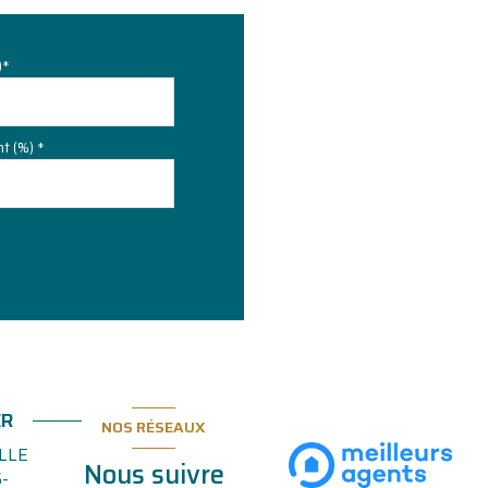
)*
t (%) *
ER
NOS RÉSEAUX
LLE
Nous suivre
-