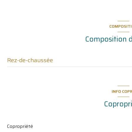
COMPOSIT
Composition d
Rez-de-chaussée
kitchen
entree
INFO COP
couloir
Copropr
sejour
bedroom
Copropriété