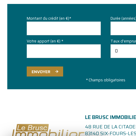
Montant du crédit (en €)*
Durée (années
Votre apport (en €) *
Taux d'emprun
ENVOYER
* Champs obligatoires
LE BRUSC IMMOBILI
48 RUE DE LA CITADE
83140
SIX-FOURS-LES