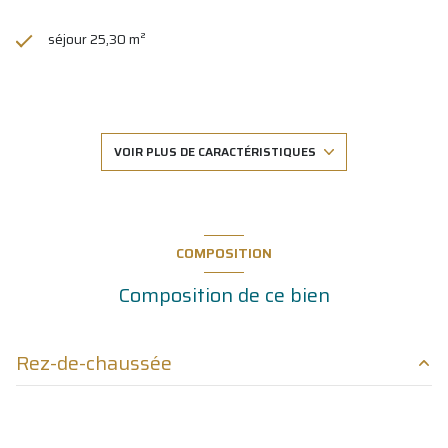
séjour 25,30 m²
2 chambre(s)
1 salle(s) de bain
VOIR PLUS DE CARACTÉRISTIQUES
construit en 1970
cuisine américaine (équipée)
COMPOSITION
Composition de ce bien
Chauffage individuel : radiateur (fioul)
1 parking(s)
Rez-de-chaussée
exposition Est-Ouest
salon/sejour
25.30 m²
2 étage(s)