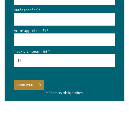
Durée (années)*
Votre apport (en €) *
Taux d'emprunt (%) *
ENVOYER
* Champs obligatoires