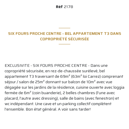
Réf
2178
SIX FOURS PROCHE CENTRE - BEL APPARTEMENT T3 DANS
COPROPRIÉTÉ SÉCURISÉE
EXCLUSIVITE - SIX FOURS PROCHE CENTRE - Dans une
copropriété sécurisée, en rez-de-chaussée surélevé, bel
appartement T3 traversant de 69m² (63m² loi Carrez) comprenant
séjour / salon de 25m² donnant sur balcon de 10m² avec vue
dégagée sur les jardins de la résidence, cuisine ouverte avec loggia
fermée de 6m² (coin buanderie), 2 belles chambres (l'une avec
placard, l'autre avec dressing), salle de bains (avec fenestron) et
wc indépendant. Une cave et un parking collectif complètent
l'ensemble. Bon état général. A voir sans tarder!