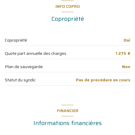
cuisine
7 m²
INFO COPRO
WC
1.10 m²
vue sur jardin
Copropriété
salle de bain
4.90 m²
cave
chambre
10.40 m²
Copropriété
Oui
chambre
14.30 m²
balcon
Quote part annuelle des charges
1 275 €
interphone
Plan de sauvegarde
Non
Statut du syndic
Pas de procédure en cours
FINANCIER
Informations financières