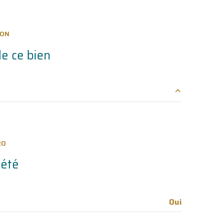
terrasse
ION
e ce bien
4 m²
14 m²
RO
8.10 m²
iété
3.90 m²
10 m²
Oui
143 m²