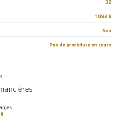
32
1 092 €
Non
Pas de procédure en cours
R
inancières
arges
 €