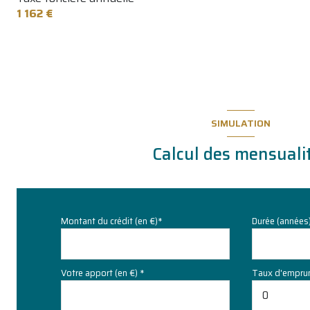
1 162 €
SIMULATION
Calcul des mensuali
Montant du crédit (en €)*
Durée (années
Votre apport (en €) *
Taux d'emprun