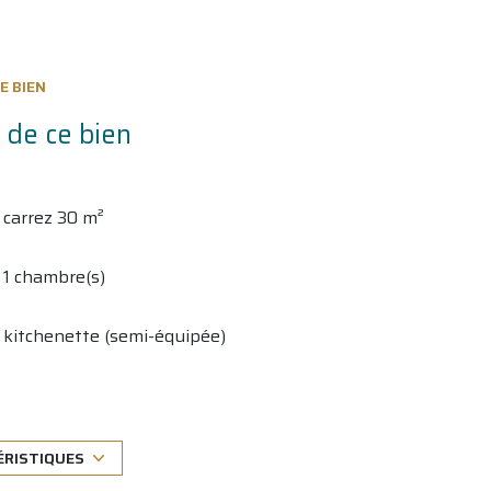
E BIEN
 de ce bien
carrez 30 m²
1 chambre(s)
kitchenette (semi-équipée)
2 garage(s)
1 étage(s)
ÉRISTIQUES