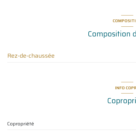
vue sur jardin
COMPOSIT
interphone
Composition d
Rez-de-chaussée
entree
sejour
INFO COP
chambre
Copropr
Salle de bains / WC
terrasse
Copropriété
jardin