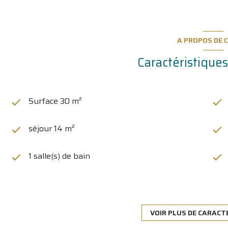
A PROPOS DE C
Caractéristiques
Surface 30 m²
séjour 14 m²
1 salle(s) de bain
Chauffage individuel : convecteur (electrique)
exposition Sud
VOIR PLUS DE CARACT