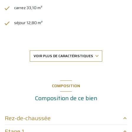
carrez 33,10 m²
séjour 12,80 m²
2 chambre(s)
1 salle(s) de bain
VOIR PLUS DE CARACTÉRISTIQUES
construit en 1990
kitchenette
COMPOSITION
Composition de ce bien
Chauffage individuel : air pulsé (climatisation)
1 parking(s)
Rez-de-chaussée
exposition Sud-Ouest
Etage 1