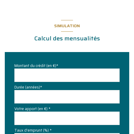
SIMULATION
Calcul des mensualités
Montant du crédit (en €)*
Durée (années)*
Votre apport (en €) *
Taux d'emprunt (%) *