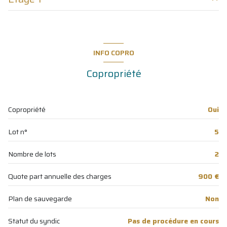
entrée
3.50 m²
2 niveau(x)
sejour
12.80 m²
mezzanine
5.00 m²
salle de bain
3.60 m²
1er étage
INFO COPRO
chambre
8.20 m²
1 étage(s)
Copropriété
vue dégagée
Copropriété
Oui
terrasse
Lot n°
5
interphone
Nombre de lots
2
quartier LE BRUSC
Quote part annuelle des charges
900 €
Plan de sauvegarde
Non
Statut du syndic
Pas de procédure en cours