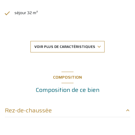
séjour 32 m²
2 chambre(s)
1 salle(s) d'eau
VOIR PLUS DE CARACTÉRISTIQUES
construit en 2017
cuisine séparée (équipée)
COMPOSITION
Composition de ce bien
Chauffage individuel : radiateur (gaz de ville)
exposition Sud
Rez-de-chaussée
2ème étage
entrée
7.50 m²