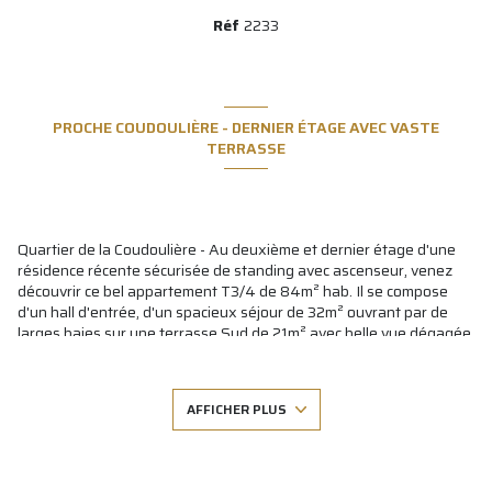
Réf
2233
PROCHE COUDOULIÈRE - DERNIER ÉTAGE AVEC VASTE
TERRASSE
Quartier de la Coudoulière - Au deuxième et dernier étage d'une
résidence récente sécurisée de standing avec ascenseur, venez
découvrir ce bel appartement T3/4 de 84m² hab. Il se compose
d'un hall d'entrée, d'un spacieux séjour de 32m² ouvrant par de
larges baies sur une terrasse Sud de 21m² avec belle vue dégagée,
grande cuisine indépendante équipée, 2 chambres avec placard
dont une avec balcon Ouest, salle de douche, wc indépendant et
buanderie (avec poss. de créer un deuxième point d'eau). Vous
AFFICHER PLUS
profiterez de tout le confort moderne (visiophone, volets roulants
électriques centralisés, performance énergétique index A,
climatisation réversible, etc...). Une place de parking privative en
sous-sol (pouvant être aisément transformée en box fermé), un