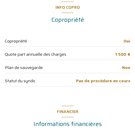
2 étage(s)
salon/sejour
32 m²
INFO COPRO
cuisine
10 m²
ascenseur
Copropriété
chambre
12 m²
vue dégagée
chambre
11 m²
Copropriété
Oui
salle d'eau
5.50 m²
balcon
Quote part annuelle des charges
1 500 €
buanderie
3.50 m²
terrasse
WC
3.30 m²
Plan de sauvegarde
Non
visiophone
Statut du syndic
Pas de procédure en cours
accès handicapé
FINANCIER
Informations financières