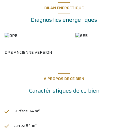
local à vélos et des places de stationnements "visiteurs"
complètent l'ensemble. Poss. d'acquérir un grand garage double
BILAN ÉNERGÉTIQUE
de 23m² en sus.
Diagnostics énergetiques
Les informations sur les risques auxquels ce bien est exposé sont
disponibles sur le site
Géorisques
DPE ANCIENNE VERSION
A PROPOS DE CE BIEN
Caractéristiques de ce bien
Surface 84 m²
carrez 84 m²