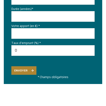
Durée (années)*
Votre apport (en €) *
Taux d'emprunt (%) *
ENVOYER
* Champs obligatoires