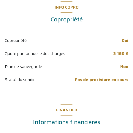
ascenseur
salon/sejour
19 m²
INFO COPRO
chambre
7.20 m²
vue sur jardin
Copropriété
chambre
6 m²
terrasse
salle de bain
3.20 m²
Copropriété
Oui
WC
0.80 m²
quartier LA COUDOULIERE
Quote part annuelle des charges
2 160 €
Loggia fermée
11 m²
jardin
35 m²
Plan de sauvegarde
Non
Statut du syndic
Pas de procédure en cours
FINANCIER
Informations financières