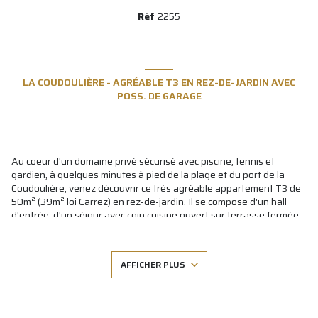
Réf
2255
LA COUDOULIÈRE - AGRÉABLE T3 EN REZ-DE-JARDIN AVEC
POSS. DE GARAGE
Au coeur d'un domaine privé sécurisé avec piscine, tennis et
gardien, à quelques minutes à pied de la plage et du port de la
Coudoulière, venez découvrir ce très agréable appartement T3 de
50m² (39m² loi Carrez) en rez-de-jardin. Il se compose d'un hall
d'entrée, d'un séjour avec coin cuisine ouvert sur terrasse fermée
de 11m² et jardinet de 35m², 2 chambres dont une avec placard,
salle de bains et wc séparé. Nombreux rangements. Parking
collectif. Possibilité de garage en sus. Idéal résidence secondaire /
AFFICHER PLUS
investissement locatif. A voir sans tarder!
Les informations sur les risques auxquels ce bien est exposé sont
disponibles sur le site
Géorisques