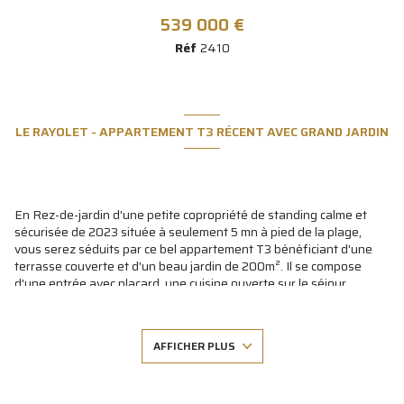
539 000 €
Réf
2410
LE RAYOLET - APPARTEMENT T3 RÉCENT AVEC GRAND JARDIN
En Rez-de-jardin d'une petite copropriété de standing calme et
sécurisée de 2023 située à seulement 5 mn à pied de la plage,
vous serez séduits par ce bel appartement T3 bénéficiant d'une
terrasse couverte et d'un beau jardin de 200m². Il se compose
d'une entrée avec placard, une cuisine ouverte sur le séjour
donnant sur la terrasse, 2 chambres avec placard, salle de douche
et WC indépendant. Une cave et 2 places de parking pouvant être
transformées en garage en sous-sol complètent l'ensemble.
AFFICHER PLUS
Immeuble de 9 appartements avec ascenseur et parking visiteurs
sécurisé. Normes PMR. Bien récent rare à la vente!
Les informations sur les risques auxquels ce bien est exposé sont