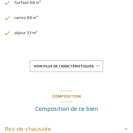
Surface 68 m²
carrez 68 m²
séjour 33 m²
2 chambre(s)
1 salle(s) d'eau
VOIR PLUS DE CARACTÉRISTIQUES
construit en 2023
cuisine américaine (équipée)
COMPOSITION
Composition de ce bien
Chauffage individuel : air pulsé (climatisation)
1 parking(s)
Rez-de-chaussée