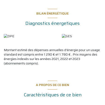
supplément. Photos d'illustrations : certaines images sont des
projections réalisées en home staging virtuel pour présenter des
idées d'aménagement.
BILAN ÉNERGÉTIQUE
Diagnostics énergetiques
Les informations sur les risques auxquels ce bien est exposé sont
disponibles sur le site
Géorisques
Montant estimé des dépenses annuelles d'énergie pour un usage
standard est compris entre 1 290 € et 1 780 € . Prix moyens des
énergies indexés sur les années 2021, 2022 et 2023
(abonnements compris).
A PROPOS DE CE BIEN
Caractéristiques de ce bien