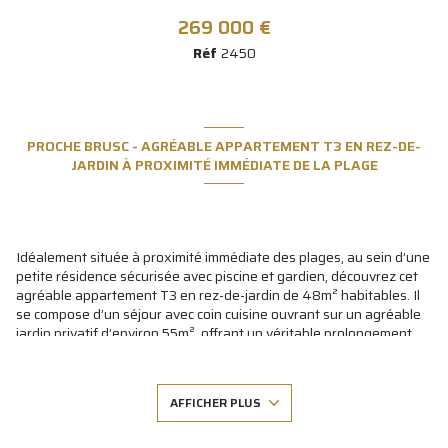
269 000 €
Réf
2450
PROCHE BRUSC - AGRÉABLE APPARTEMENT T3 EN REZ-DE-
JARDIN À PROXIMITÉ IMMÉDIATE DE LA PLAGE
Idéalement située à proximité immédiate des plages, au sein d’une
petite résidence sécurisée avec piscine et gardien, découvrez cet
agréable appartement T3 en rez-de-jardin de 48m² habitables.
Il
se compose d’un séjour avec coin cuisine ouvrant sur un agréable
jardin privatif d’environ 55m², offrant un véritable prolongement
extérieur au quotidien. L’ensemble est en bon état général, tout en
laissant la possibilité d’une remise au goût du jour selon vos
envies. Son emplacement constitue un véritable atout : accès
AFFICHER PLUS
rapide aux plages ainsi qu’à la piste cyclable reliant Le Brusc à
Sanary-sur-Mer. Le bien est vendu avec une place de
stationnement privative. Possibilité d’acquérir un garage en