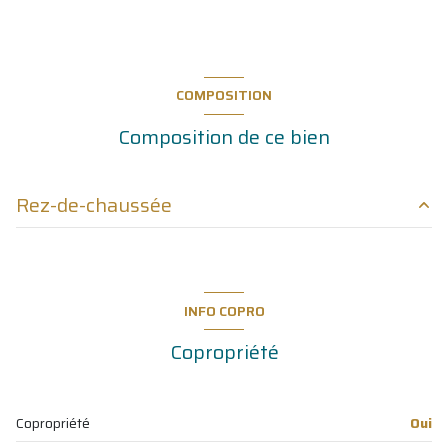
COMPOSITION
Composition de ce bien
Rez-de-chaussée
Entrée - coin cuisine
7 m²
salon/sejour
14.50 m²
INFO COPRO
chambre
9 m²
Copropriété
chambre
13 m²
salle d'eau
3.70 m²
Copropriété
Oui
WC
0.90 m²