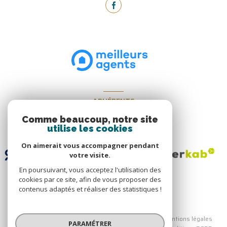
ADHÉRENTS
Nous adhérons
Comme beaucoup, notre site
utilise les cookies
On aimerait vous accompagner pendant
votre visite.
En poursuivant, vous acceptez l'utilisation des
cookies par ce site, afin de vous proposer des
contenus adaptés et réaliser des statistiques !
© 2026 | Tous droits réservés
Nos honoraires
Nos partenaires
Mentions légales
PARAMÉTRER