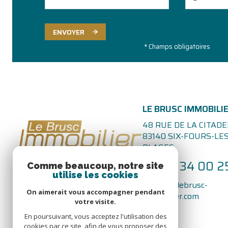
ENVOYER
* Champs obligatoires
LE BRUSC IMMOBILI
48 RUE DE LA CITADE
83140
SIX-FOURS-LES
PLAGES
04 94 34 00 2
Comme beaucoup, notre site
utilise les cookies
agence@lebrusc-
On aimerait vous accompagner pendant
immobilier.com
votre visite.
En poursuivant, vous acceptez l'utilisation des
cookies par ce site, afin de vous proposer des