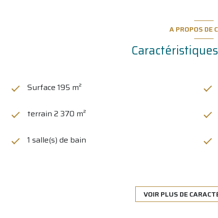
A PROPOS DE C
Caractéristiques
Surface 195 m²
terrain 2 370 m²
1 salle(s) de bain
Chauffage individuel : autre (electrique)
exposition Sud
VOIR PLUS DE CARACT