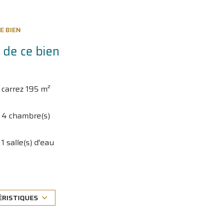
E BIEN
 de ce bien
carrez 195 m²
4 chambre(s)
1 salle(s) d'eau
1 parking(s)
1 côté(s) mitoyen(s)
ÉRISTIQUES