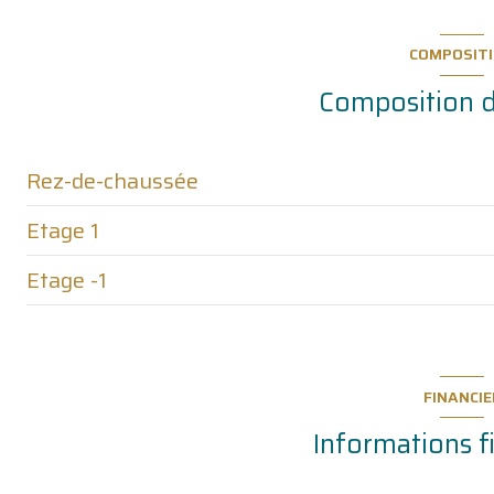
1 étage(s)
COMPOSIT
accès handicapé
Composition d
Rez-de-chaussée
Etage 1
kitchen
Etage -1
salleamanger
bedroom
sejour
bedroom
wc
bedroom
salledeau
salledejeu
FINANCIE
bedroom
wc
cave
Informations f
salledebains
mezzanine