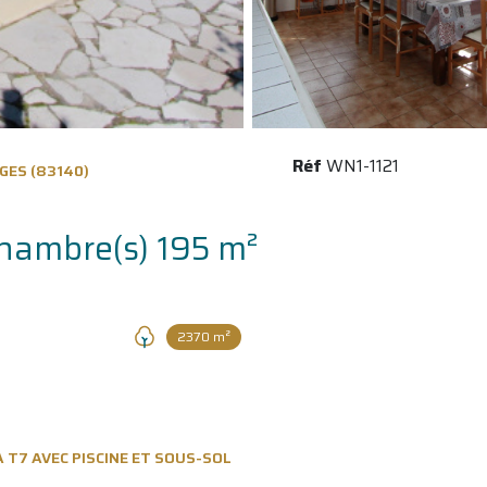
Réf
WN1-1121
GES (83140)
Maison 7 pièce(s) 4 chambre(s) 195 m²
2370 m²
 T7 AVEC PISCINE ET SOUS-SOL