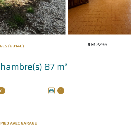
Réf
2236
GES (83140)
Maison 4 pièce(s) 3 chambre(s) 87 m²
m²
1
N-PIED AVEC GARAGE