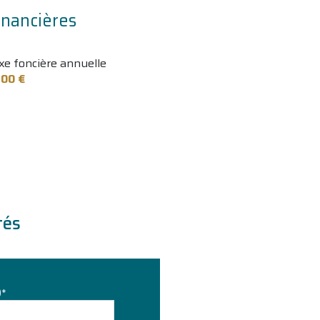
8.50 m²
inancières
10.60 m²
xe foncière annuelle
10.30 m²
800 €
10 m²
7 m²
1.20 m²
7 m²
tés
)*