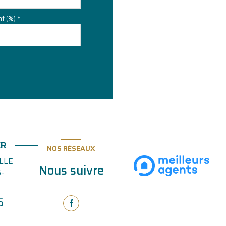
t (%) *
ER
NOS RÉSEAUX
LLE
Nous suivre
-
5