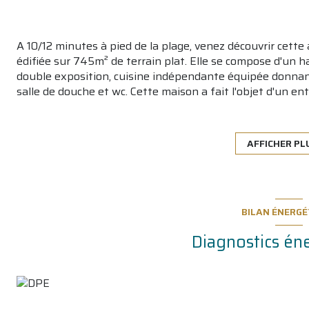
A 10/12 minutes à pied de la plage, venez découvrir cette
édifiée sur 745m² de terrain plat. Elle se compose d'un ha
double exposition, cuisine indépendante équipée donnant
salle de douche et wc. Cette maison a fait l'objet d'un en
2023, huisseries en double vitrage, climation réversible DAI
7m² complètent l'ensemble.
AFFICHER PL
Les informations sur les risques auxquels ce bien est exp
BILAN ÉNERGÉ
Diagnostics én