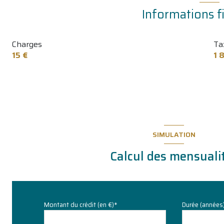
cuisine
Informations f
chambre
Charges
Ta
chambre
15 €
1 
chambre
salle d'eau
WC
atelier
SIMULATION
Calcul des mensuali
Montant du crédit (en €)*
Durée (années