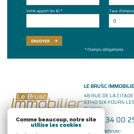
Votre apport (en €) *
Taux d'emprun
ENVOYER
* Champs obligatoires
LE BRUSC IMMOBILI
48 RUE DE LA CITADE
83140
SIX-FOURS-LES
PLAGES
04 94 34 00 2
Comme beaucoup, notre site
utilise les cookies
agence@lebrusc-