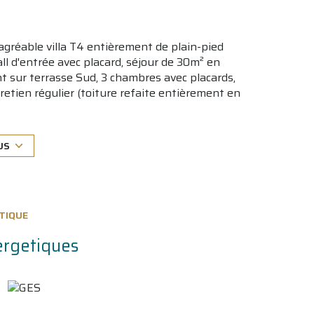
 agréable villa T4 entièrement de plain-pied
ll d'entrée avec placard, séjour de 30m² en
 sur terrasse Sud, 3 chambres avec placards,
tretien régulier (toiture refaite entièrement en
KIN, etc...). Et, un garage de 17m² + atelier de
US
osé sont disponibles sur le site
Géorisques
TIQUE
ergetiques