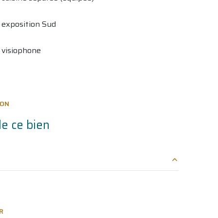
exposition Sud
visiophone
ION
e ce bien
5.30 m²
30 m²
R