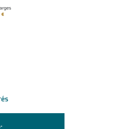
arges
 €
tés
)*