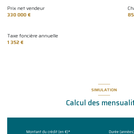
Prix net vendeur
Ch
330 000 €
85
Taxe foncière annuelle
1 352 €
SIMULATION
Calcul des mensuali
Montant du crédit (en €)*
Durée (années