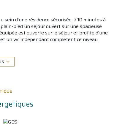
u sein d'une résidence sécurisée, à 10 minutes à
e plain-pied un séjour ouvert sur une spacieuse
équipée est ouverte sur le séjour et profite d'une
e et un wc indépendant complètent ce niveau.
ouche, et un vaste solarium. Un garage et une
déal pour résidence secondaire ou
US
osé sont disponibles sur le site
Géorisques
TIQUE
ergetiques