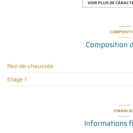
exposition Sud
VOIR PLUS DE CARACT
1 niveau(x)
COMPOSIT
terrasse
Composition d
Rez-de-chaussée
Etage 1
salon/sejour
cuisine
chambre
Coin nuit
chambre
FINANCIE
salle de bain
WC
Informations f
garage