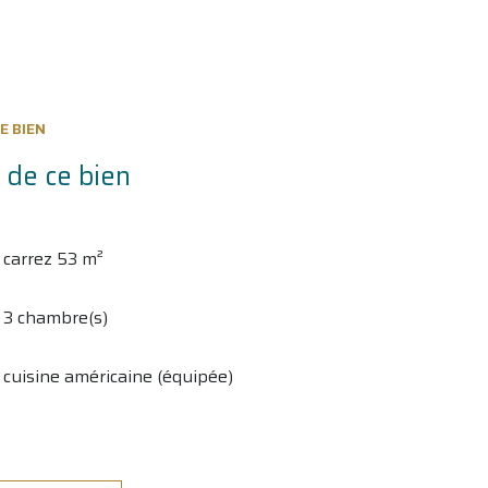
E BIEN
 de ce bien
carrez 53 m²
3 chambre(s)
cuisine américaine (équipée)
1 garage(s)