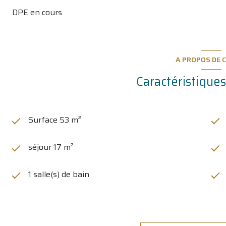
DPE en cours
A PROPOS DE C
Caractéristiques
Surface 53 m²
séjour 17 m²
1 salle(s) de bain
Chauffage individuel : convecteur (electrique)