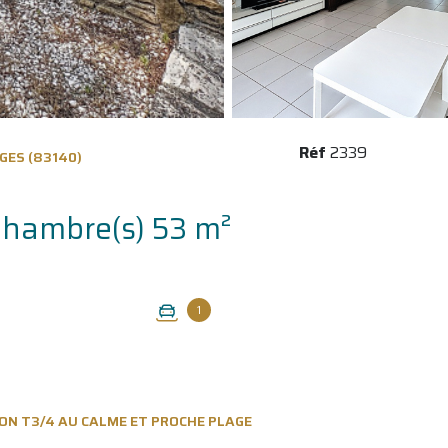
Réf
2339
GES (83140)
Maison 4 pièce(s) 3 chambre(s) 53 m²
1
SON T3/4 AU CALME ET PROCHE PLAGE