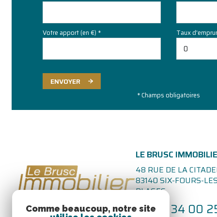
Votre apport (en €) *
Taux d'emprun
ENVOYER
* Champs obligatoires
LE BRUSC IMMOBILI
48 RUE DE LA CITADE
83140
SIX-FOURS-LES
PLAGES
04 94 34 00 2
Comme beaucoup, notre site