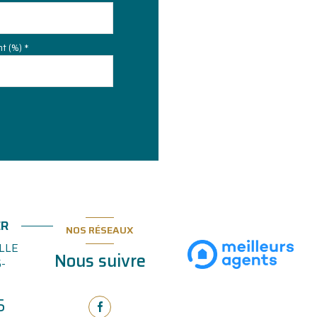
t (%) *
ER
NOS RÉSEAUX
LLE
Nous suivre
-
5