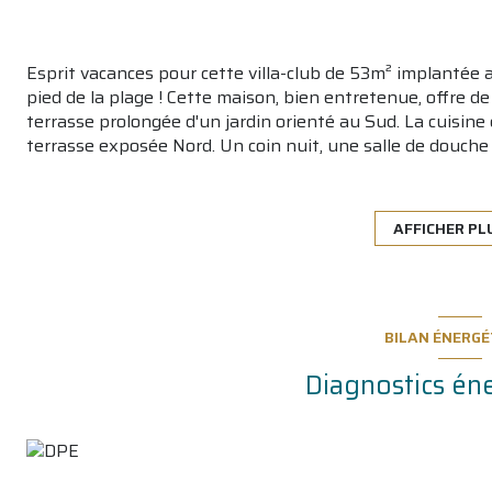
Esprit vacances pour cette villa-club de 53m² implantée a
pied de la plage ! Cette maison, bien entretenue, offre d
terrasse prolongée d'un jardin orienté au Sud. La cuisine 
terrasse exposée Nord. Un coin nuit, une salle de douch
L'étage accueille quant à lui 2 chambres dont une avec d
place de stationnement complètent l'ensemble. Un bien i
investissement locatif. A visiter rapidement !
AFFICHER PL
Les informations sur les risques auxquels ce bien est exp
BILAN ÉNERGÉ
Diagnostics én