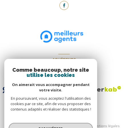
ADHÉRENTS
Nous adhérons
Comme beaucoup, notre site
utilise les cookies
On aimerait vous accompagner pendant
votre visite.
En poursuivant, vous acceptez l'utilisation des
cookies par ce site, afin de vous proposer des
contenus adaptés et réaliser des statistiques !
© 2026 | Tous droits réservés
Nos honoraires
Nos partenaires
Mentions légales