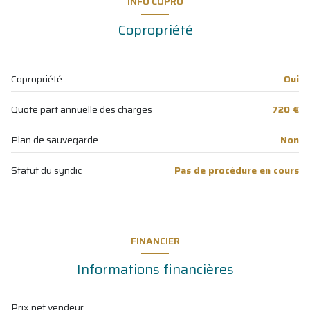
INFO COPRO
degagement
2.70 m²
ascenseur
Copropriété
chambre
10 m²
vue dégagée
chambre
15 m²
Copropriété
Oui
placard
1 m²
cave
Quote part annuelle des charges
720 €
salle d'eau
3 m²
terrasse
salle d'eau
3.8 m²
Plan de sauvegarde
Non
visiophone
Statut du syndic
Pas de procédure en cours
accès handicapé
FINANCIER
Informations financières
Prix net vendeur