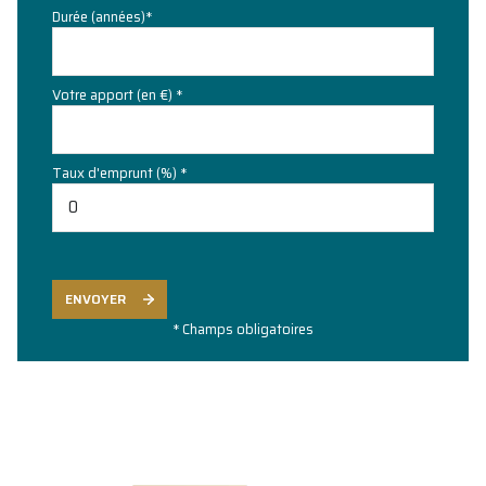
Durée (années)*
Votre apport (en €) *
Taux d'emprunt (%) *
ENVOYER
* Champs obligatoires