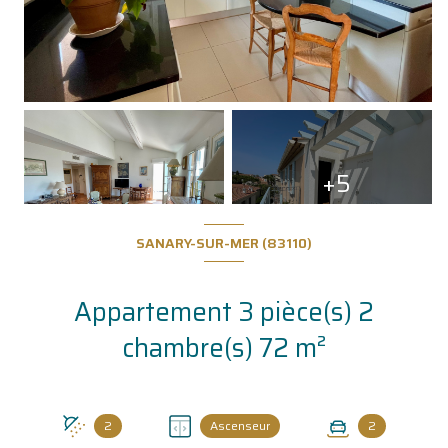
+5
SANARY-SUR-MER (83110)
Appartement 3 pièce(s) 2
chambre(s) 72 m²
2
Ascenseur
2