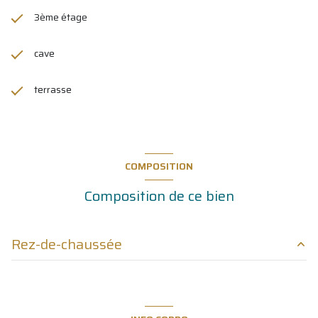
3ème étage
cave
terrasse
COMPOSITION
Composition de ce bien
Rez-de-chaussée
entrée
3.40 m²
salon/sejour
16.50 m²