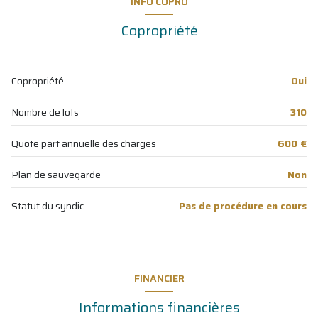
INFO COPRO
cuisine
4.50 m²
Copropriété
degagement
1.60 m²
chambre
10.90 m²
Copropriété
Oui
salle de bain
4.30 m²
Nombre de lots
310
WC
1.30 m²
Loggia fermée
11.50 m²
Quote part annuelle des charges
600 €
Plan de sauvegarde
Non
Statut du syndic
Pas de procédure en cours
FINANCIER
Informations financières