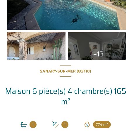
+13
SANARY-SUR-MER (83110)
Maison 6 pièce(s) 4 chambre(s) 165
m²
1
1
774 m²