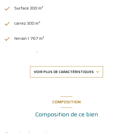
Surface 300 m²
carrez 300 m²
terrain 1 767 m²
séjour 56 m²
4 chambre(s)
VOIR PLUS DE CARACTÉRISTIQUES
2 salle(s) de bain
1 salle(s) d'eau
COMPOSITION
Composition de ce bien
construit en 1974
cuisine américaine (équipée)