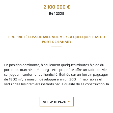
2 100 000 €
Réf
2359
PROPRIÉTÉ COSSUE AVEC VUE MER - À QUELQUES PAS DU
PORT DE SANARY
En position dominante, à seulement quelques minutes à pied du
port et du marché de Sanary, cette propriété offre un cadre de vie
conjuguant confort et authenticité.
Édifiée sur un terrain paysager
de 1800 m², la maison développe environ 300 m² habitables et
séduit dès les premiers instants par la qualité de sa construction, la
générosité de ses volumes et sa vue imprenable sur la mer. La
pièce à vivre, particulièrement spacieuse, s’articule autour de
plusieurs espaces : un salon d’hiver avec une remarquable hauteur
AFFICHER PLUS
sous plafond, un séjour chaleureux avec cheminée, une cuisine
semi-ouverte moderne et très bien équipée, dotée d’un coin repas,
ainsi qu’une arrière-cuisine attenante. L’ensemble est prolongé