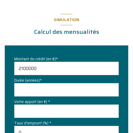
SIMULATION
Calcul des mensualités
Montant du crédit (en €)*
Durée (années)*
Votre apport (en €) *
Taux d'emprunt (%) *