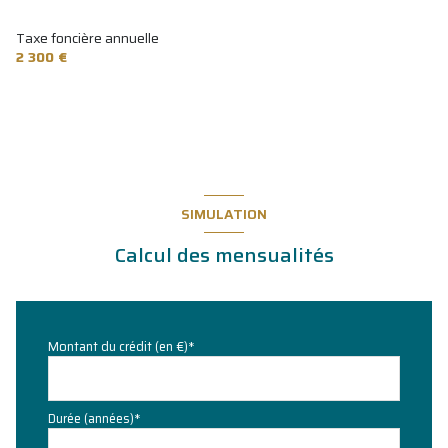
couloir
4.50 m²
Taxe foncière annuelle
Bureau n°1
13.50 m²
2 300 €
Bureau n°2
14.50 m²
Bureau n°3
14.50 m²
Bureau n°4
17 m²
Bureau n°5
12.30 m²
SIMULATION
Calcul des mensualités
Montant du crédit (en €)*
Durée (années)*