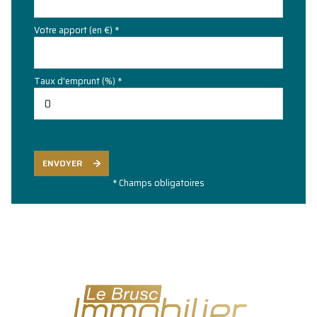
Votre apport (en €) *
Taux d'emprunt (%) *
ENVOYER
* Champs obligatoires