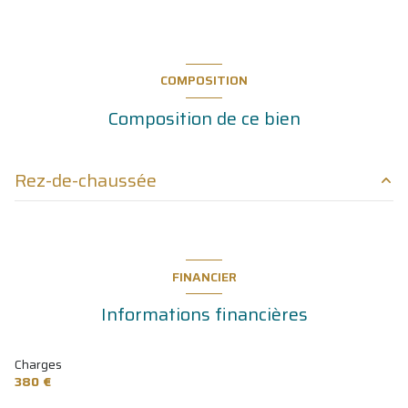
COMPOSITION
Composition de ce bien
Rez-de-chaussée
Accueil / secrétariat
21 m²
Cuisine / salle de repos
11 m²
FINANCIER
WC
1 m²
Informations financières
Salle d'attente
16.50 m²
Pièce de rangement
7.20 m²
Charges
380 €
degagement
3.60 m²