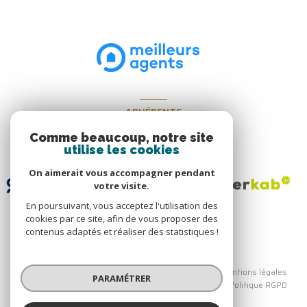
ADHÉRENTS
Nous adhérons
Comme beaucoup, notre site
utilise les cookies
On aimerait vous accompagner pendant
votre visite.
En poursuivant, vous acceptez l'utilisation des
cookies par ce site, afin de vous proposer des
contenus adaptés et réaliser des statistiques !
© 2026 | Tous droits réservés
Nos honoraires
Nos partenaires
Mentions légales
PARAMÉTRER
Admin
Politique de confidentialité
Politique RGPD
Cookies