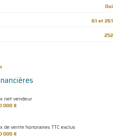
6.60 m²
Oui
61 et 261
252
R
inancières
ix net vendeur
0 000 €
ix de vente honoraires TTC exclus
0 000 €