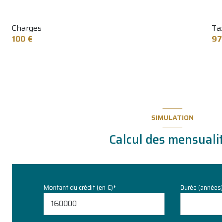
Charges
Ta
100 €
97
SIMULATION
Calcul des mensuali
Montant du crédit (en €)*
Durée (années