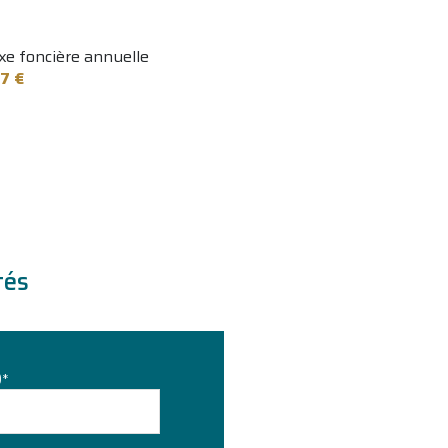
xe foncière annuelle
7 €
tés
)*