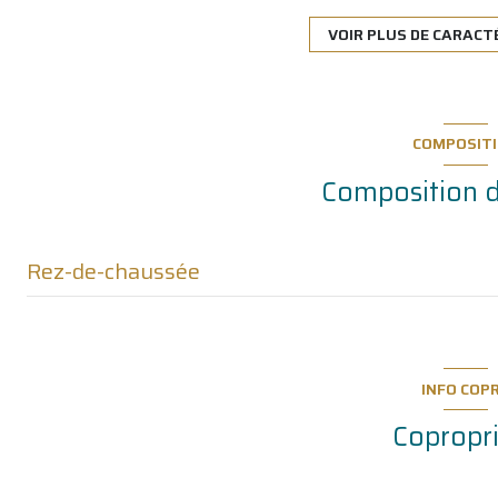
1 parking(s)
VOIR PLUS DE CARACT
2ème étage
COMPOSIT
terrasse
Composition d
Rez-de-chaussée
mezzanine
pièce à vivre
INFO COP
accueil
Copropr
salle d'eau