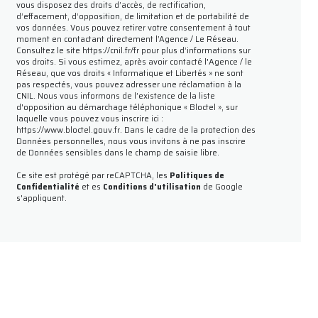
vous disposez des droits d’accès, de rectification,
d’effacement, d’opposition, de limitation et de portabilité de
vos données. Vous pouvez retirer votre consentement à tout
moment en contactant directement l’Agence / Le Réseau.
Consultez le site
https://cnil.fr/fr
pour plus d’informations sur
vos droits. Si vous estimez, après avoir contacté l'Agence / le
Réseau, que vos droits « Informatique et Libertés » ne sont
pas respectés, vous pouvez adresser une réclamation à la
CNIL. Nous vous informons de l’existence de la liste
d'opposition au démarchage téléphonique « Bloctel », sur
laquelle vous pouvez vous inscrire ici :
https://www.bloctel.gouv.fr
. Dans le cadre de la protection des
Données personnelles, nous vous invitons à ne pas inscrire
de Données sensibles dans le champ de saisie libre.
Ce site est protégé par reCAPTCHA, les
Politiques de
Confidentialité
et es
Conditions d'utilisation
de Google
s'appliquent.