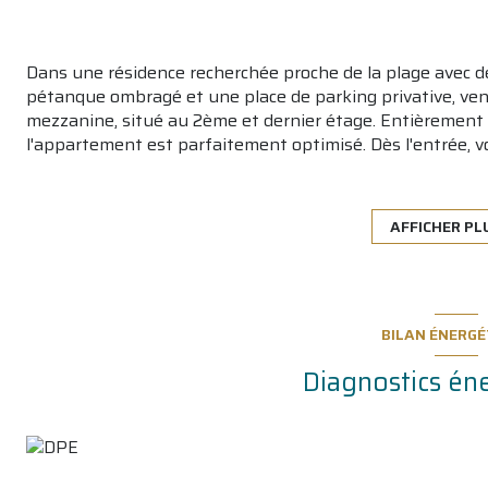
Dans une résidence recherchée proche de la plage avec de
pétanque ombragé et une place de parking privative, ven
mezzanine, situé au 2ème et dernier étage. Entièrement
l'appartement est parfaitement optimisé. Dès l'entrée, vo
superposés, idéal pour accueillir famille ou amis, sur la 
ensuite à une pièce de vie lumineuse, bien agencée avec 
terrasse de plus de 6 m², parfaite pour profiter des beau
AFFICHER PL
mezzanine confortable, où l'on peut se tenir debout, comp
pour une résidence principale ou un investissement locatif
BILAN ÉNERGÉ
Diagnostics én