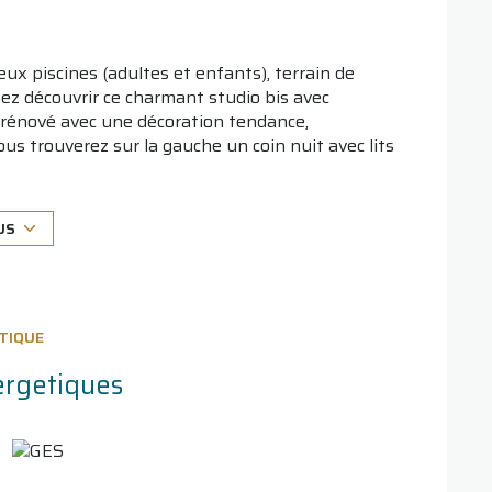
ux piscines (adultes et enfants), terrain de
ez découvrir ce charmant studio bis avec
 rénové avec une décoration tendance,
us trouverez sur la gauche un coin nuit avec lits
droite une salle de douche avec WC. L'entrée mène
coin cuisine équipée, ouvrant sur une agréable
x jours. Un escalier permet d'accéder à une
US
renant un lit, un placard et un bureau. Idéal
. A visiter sans tarder!
TIQUE
ergetiques