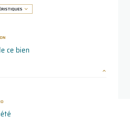
exposition Ouest
ÉRISTIQUES
2 étage(s)
ION
e ce bien
7.90 m²
11.6 m²
RO
4.80 m²
iété
2.60 m²